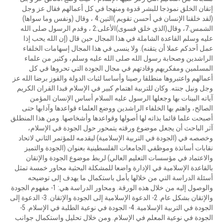
إتقان الخلق نموذجا للبشر قدوة ومنهجا في كل أعمالهم فقال عز وجل
(لقد خلقنا الإنسان في أحسن تقويم )التين:4 ، وقال (ونفس وما سواها)
الشمس:7، وقال(الذي خلق فسوى)الأعلى:2 ، وقدم الرسول صلى الله
عليه وسلم القاعدة الشاملة في هذا المجال حين قال (إن الله يحب إذا
عمل أحدكم عملا أن يتقنه). ولا ينسى في هذا المجال إسهامات الخلفاء
الراشدين وصحابة رسول الله صلى الله عليه وسلم، وكثير من علماء
المسلمين ومفكريهم وقادتهم في مجال الجودة التي تحروها في كل
أعمالهم واعتبروها منطلقا رصينا وأساسا لثبات الدولة والفوز برضا الله عز
وجل ونيل جنته. وكان للتربية اهتمام كبير في الإسلام فبدا القران الكريم
آياته البينات بها وجعلها الرسول عليه السلام أساس الإنسان المؤمن
الصالح، واهتم بها الخلفاء الراشدين ووضع العلماء قواعدها وآدابها حتى
أصبحت علما قائما بذاته لها أصولها وقواعدها وأشخاصها. ومن هذا المنطلق
آثر الباحث أن يجعل موضوع ورقته يتمحور حول الجودة في الإسلام،
وخصصه في (الجودة في التربية الإسلامية) ليقدمه للمؤتمر الثاني لاتحاد
نقابات أساتذة وموظفي الجامعات الفلسطينية بعنوان (الجودة والتميز
والاعتماد في مؤسسات التعليم العالي) لربط موضوع الجودة والإتقان
بالقاعدة الإسلامية في الإدارة واضعا للمشكلة البحثية محاور خمسة تمثل
أسئلة الدراسة التي من خلالها يأمل باستكمال ما يهدف إلى توضيحه
والوصول إليه من خلال هذه الورقة. ومحاور الدراسة هي: 1- مفهوم الجودة
والإتقان بشكل عام. 2- الدعوة الإسلامية إلى الجودة والإتقان. 3- الدعوة إلى
الجودة في التربية الإسلامية. 4- الجودة في نوعية الطلبة في الإسلام. 5-
الجودة في نوعية المعلم في الإسلام. ومن خلال تحليل واستكمال جوانب