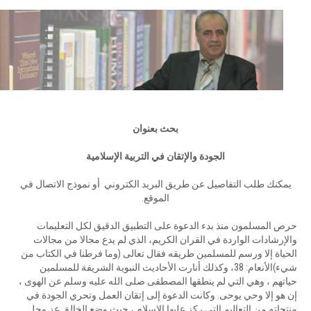
بحث بعنوان
الجودة والإتقان في التربية الإسلامية
يمكنك طلب التفاصيل عن طريق البريد الكتروني أو نموذج الاتصال في
الموقع.
حرص المسلمون منذ بدء الدعوة على التطبيق الدقيق لكل التعليمات
والإرشادات الواردة في القران الكريم، الذي لم يدع مجالا من مجالات
الحياة إلا ورسم للمسلمين طريقه فقال تعالى (وما فرطنا في الكتاب من
شيء)الأنعام: 38، وكذلك أنارت الأحاديث النبوية الشريفة للمسلمين
حياتهم ، وهي التي لم ينطقها المصطفى صلى الله عليه وسلم عن الهوى ،
إن هو إلا وحي يوحى. وكانت الدعوة إلى إتقان العمل وتحري الجودة في
منتجاته من التعاليم التي ركز عليها الإسلام ، حيث وضع الخالق عز وجل